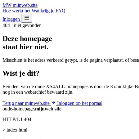
MW
mijnweb
.site
Hoe werkt het
Wat krijg je
FAQ
Inloggen
404 - niet gevonden
Deze homepage
staat hier niet.
Misschien is het adres verkeerd getypt, is de pagina verplaatst, of be
Wist je dit?
Een deel van de oude XS4ALL-homepages is door de Koninklijke Bib
nog in een webarchief bewaard zijn.
Terug naar mijnweb.site
Inloggen op het portaal
oude-homepage
.mijnweb.site
HTTP/1.1 404
> index.html