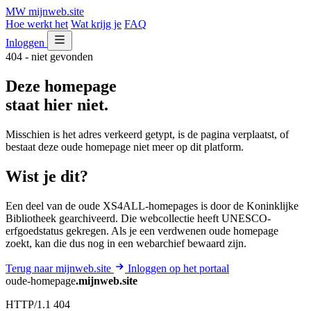
MW
mijnweb
.site
Hoe werkt het
Wat krijg je
FAQ
Inloggen
404 - niet gevonden
Deze homepage
staat hier niet.
Misschien is het adres verkeerd getypt, is de pagina verplaatst, of
bestaat deze oude homepage niet meer op dit platform.
Wist je dit?
Een deel van de oude XS4ALL-homepages is door de Koninklijke
Bibliotheek gearchiveerd. Die webcollectie heeft UNESCO-
erfgoedstatus gekregen. Als je een verdwenen oude homepage
zoekt, kan die dus nog in een webarchief bewaard zijn.
Terug naar mijnweb.site
Inloggen op het portaal
oude-homepage
.mijnweb.site
HTTP/1.1 404