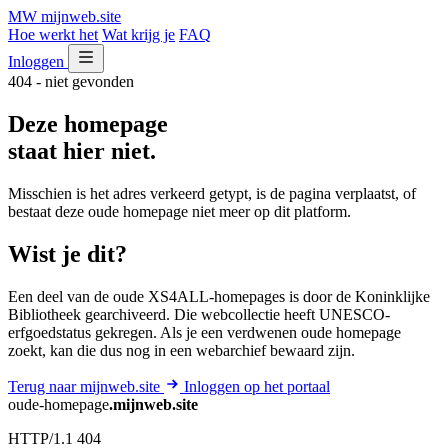
MW
mijnweb
.site
Hoe werkt het
Wat krijg je
FAQ
Inloggen
404 - niet gevonden
Deze homepage
staat hier niet.
Misschien is het adres verkeerd getypt, is de pagina verplaatst, of
bestaat deze oude homepage niet meer op dit platform.
Wist je dit?
Een deel van de oude XS4ALL-homepages is door de Koninklijke
Bibliotheek gearchiveerd. Die webcollectie heeft UNESCO-
erfgoedstatus gekregen. Als je een verdwenen oude homepage
zoekt, kan die dus nog in een webarchief bewaard zijn.
Terug naar mijnweb.site
Inloggen op het portaal
oude-homepage
.mijnweb.site
HTTP/1.1 404